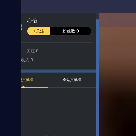
心怡
+关注
粉丝数:0
ID:10009
关注:0
送出:0
收入:0
本场贡献榜
全站贡献榜